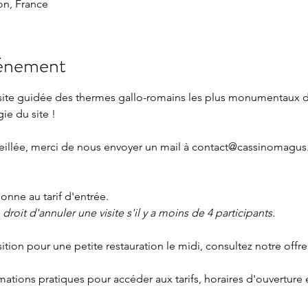
n, France
vénement
isite guidée des thermes gallo-romains les plus monumentaux 
gie du site !
eillée, merci de nous envoyer un mail à 
contact@cassinomagus.
nne au tarif d'entrée.
roit d'annuler une visite s'il y a moins de 4 participants.
sition pour une petite restauration le midi, consultez notre offre
rmations pratiques
 pour accéder aux tarifs, horaires d'ouverture 