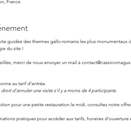
n, France
vénement
isite guidée des thermes gallo-romains les plus monumentaux 
gie du site !
eillée, merci de nous envoyer un mail à 
contact@cassinomagus.
nne au tarif d'entrée.
roit d'annuler une visite s'il y a moins de 4 participants.
sition pour une petite restauration le midi, consultez notre offre
rmations pratiques
 pour accéder aux tarifs, horaires d'ouverture 