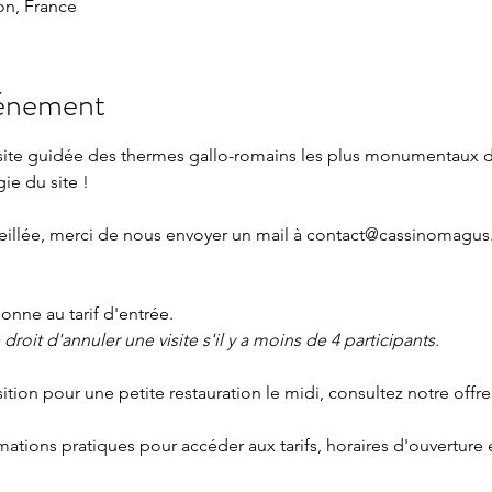
n, France
vénement
isite guidée des thermes gallo-romains les plus monumentaux 
gie du site !
eillée, merci de nous envoyer un mail à 
contact@cassinomagus.
nne au tarif d'entrée.
roit d'annuler une visite s'il y a moins de 4 participants.
sition pour une petite restauration le midi, consultez notre offre
rmations pratiques
 pour accéder aux tarifs, horaires d'ouverture 