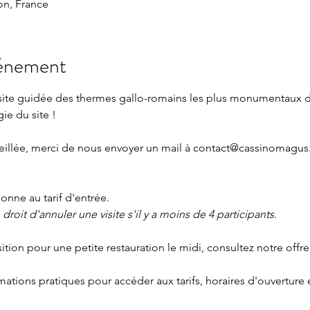
n, France
vénement
isite guidée des thermes gallo-romains les plus monumentaux 
gie du site !
eillée, merci de nous envoyer un mail à 
contact@cassinomagus.
nne au tarif d'entrée.
roit d'annuler une visite s'il y a moins de 4 participants.
sition pour une petite restauration le midi, consultez notre offre
rmations pratiques
 pour accéder aux tarifs, horaires d'ouverture 