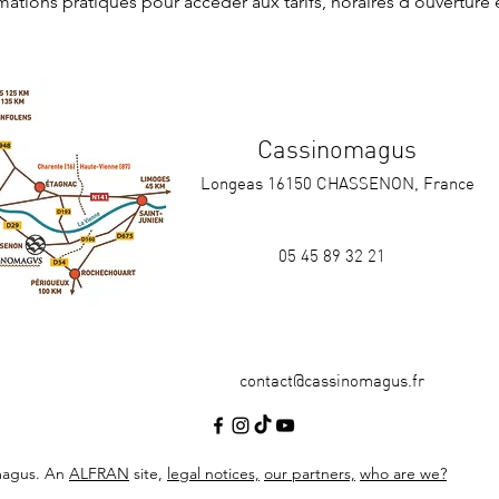
rmations pratiques
 pour accéder aux tarifs, horaires d'ouverture 
Cassinomagus
Longeas 16150 CHASSENON, France
05 45 89 32 21
contact@cassinomagus.fr
magus. An
ALFRAN
site,
legal notices,
our partners,
who are we?