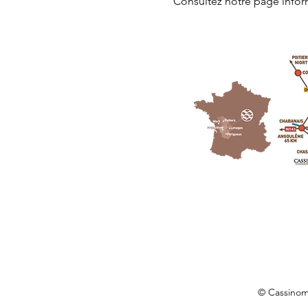
Consultez notre page
 info
© Cassino