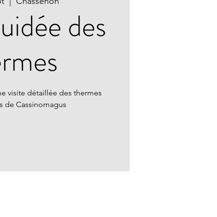
pt
  |  
Chassenon
guidée des
ermes
e visite détaillée des thermes
ns de Cassinomagus