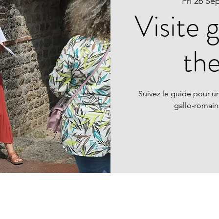
Fri 26 Se
Visite 
th
Suivez le guide pour un
gallo-romai