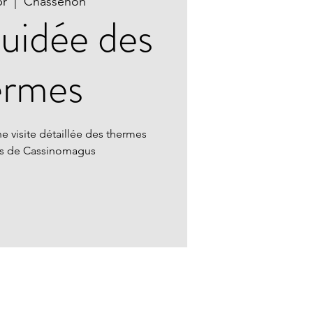
pr
  |  
Chassenon
guidée des
ermes
e visite détaillée des thermes
ns de Cassinomagus