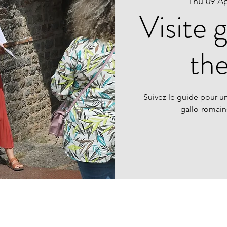
Thu 09 A
Visite 
th
Suivez le guide pour un
gallo-romai