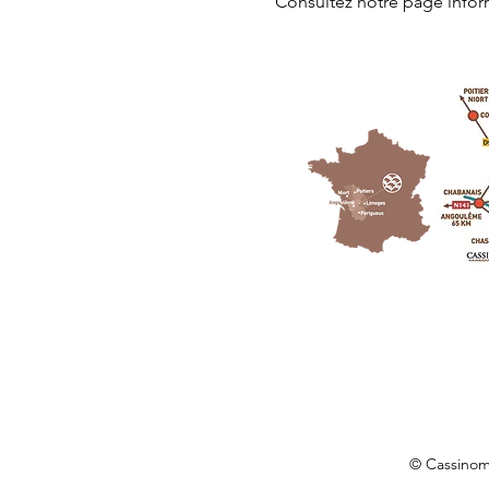
Consultez notre page
 info
© Cassino