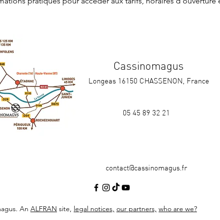
rmations pratiques
 pour accéder aux tarifs, horaires d'ouverture 
Cassinomagus
Longeas 16150 CHASSENON, France
05 45 89 32 21
contact@cassinomagus.fr
magus. An
ALFRAN
site,
legal notices,
our partners,
who are we?