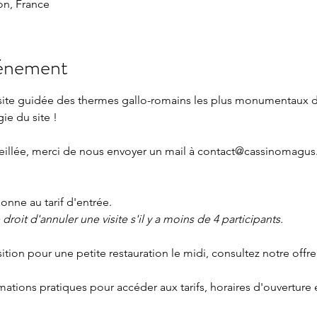
n, France
vénement
isite guidée des thermes gallo-romains les plus monumentaux 
gie du site !
eillée, merci de nous envoyer un mail à 
contact@cassinomagus.
nne au tarif d'entrée.
roit d'annuler une visite s'il y a moins de 4 participants.
sition pour une petite restauration le midi, consultez notre offre
rmations pratiques
 pour accéder aux tarifs, horaires d'ouverture 