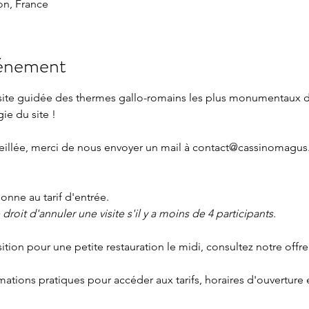
n, France
vénement
isite guidée des thermes gallo-romains les plus monumentaux 
gie du site !
eillée, merci de nous envoyer un mail à 
contact@cassinomagus.
nne au tarif d'entrée.
roit d'annuler une visite s'il y a moins de 4 participants.
sition pour une petite restauration le midi, consultez notre offre
rmations pratiques
 pour accéder aux tarifs, horaires d'ouverture 