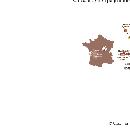
Consultez notre page
 info
© Cassino