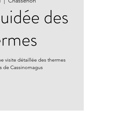
l
  |  
Chassenon
guidée des
ermes
e visite détaillée des thermes
ns de Cassinomagus