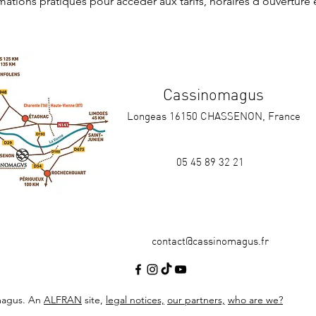
rmations pratiques
 pour accéder aux tarifs, horaires d'ouverture 
Cassinomagus
Longeas 16150 CHASSENON, France
05 45 89 32 21
contact@cassinomagus.fr
magus. An
ALFRAN
site,
legal notices,
our partners,
who are we?