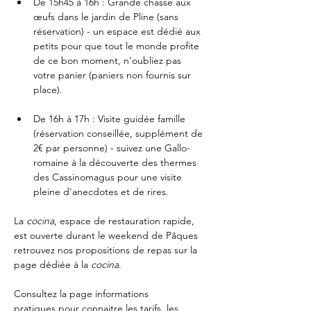
De 15h45 à 16h : Grande chasse aux 
œufs dans le jardin de Pline (sans 
réservation) - un espace est dédié aux 
petits pour que tout le monde profite 
de ce bon moment, n'oubliez pas 
votre panier (paniers non fournis sur 
place).
De 16h à 17h : Visite guidée famille 
(réservation conseillée, supplément de 
2€ par personne) - suivez une Gallo-
romaine à la découverte des thermes 
des Cassinomagus pour une visite 
pleine d'anecdotes et de rires.
La 
cocina
, espace de restauration rapide, 
est ouverte durant le weekend de Pâques 
retrouvez nos propositions de repas sur la 
page dédiée à 
la 
cocina
. 
Consultez la page 
informations 
pratiques
 pour connaitre les tarifs, les 