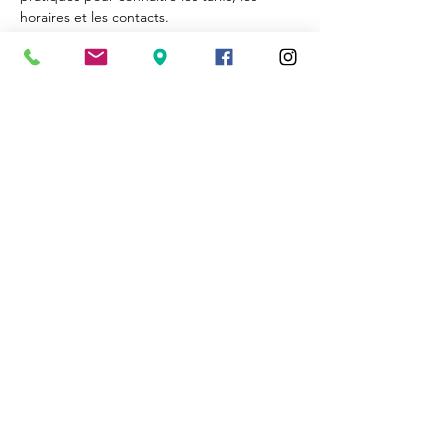
horaires et les contacts.
Cassinomagus
Longeas 16150 CHASSENON, France
05 45 89 32 21