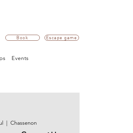
Book
Escape game
ps
Events
ul
  |  
Chassenon