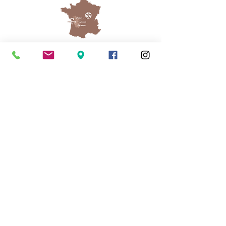
Cassinomagus
Longeas 16150 CHASSENON, France
05 45 89 32 21
contact@cassinomagus.fr