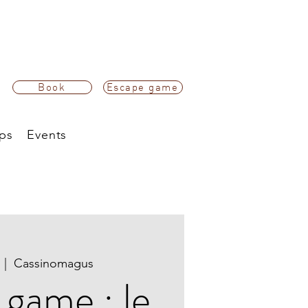
Book
Escape game
ps
Events
  |  
Cassinomagus
game : le