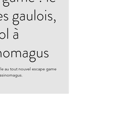
s gaulois,
ol à
nomagus
ille au tout nouvel escape game
ssinomagus.