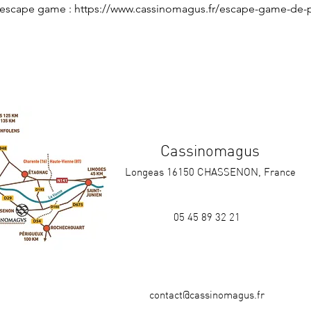
l'escape game : 
https://www.cassinomagus.fr/escape-game-de-pl
Cassinomagus
Longeas 16150 CHASSENON, France
05 45 89 32 21
contact@cassinomagus.fr