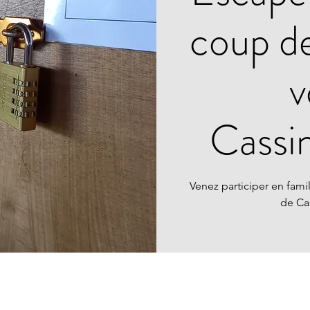
coup de
v
Cassi
Venez participer en fam
de Ca