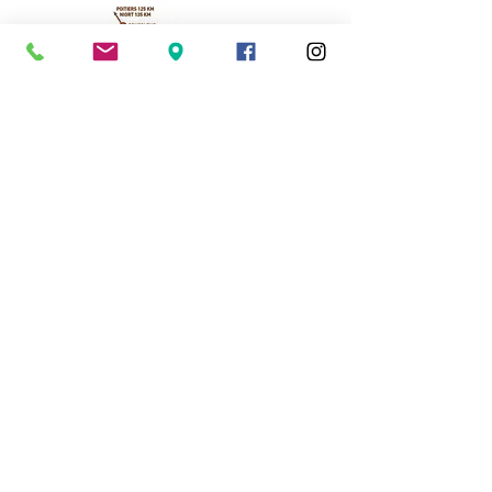
Cassinomagus
Longeas 16150 CHASSENON, France
05 45 89 32 21
contact@cassinomagus.fr
Press