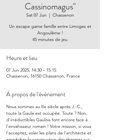
Cassinomagus"
Sat 07 Jun
  |  
Chassenon
Un escape game famille entre Limoges et
Angoulême !
45 minutes de jeu
Heure et lieu
07 Jun 2025, 14:30 – 15:15
Chassenon, 16150 Chassenon, France
À propos de l'événement
Nous sommes au IIe siècle après J.-C., 
toute la Gaule est occupée. Toute ? Non, 
d'irréductibles Gaulois font encore face à 
l'envahisseur romain ! Votre mission, si vous 
l'acceptez, voler les plans de l'architecte et 
empêcher la construction des thermes sur 