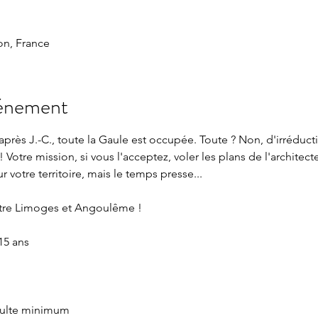
n, France
vénement
près J.-C., toute la Gaule est occupée. Toute ? Non, d'irréduct
! Votre mission, si vous l'acceptez, voler les plans de l'architec
 votre territoire, mais le temps presse...
tre Limoges et Angoulême !
15 ans
adulte minimum 