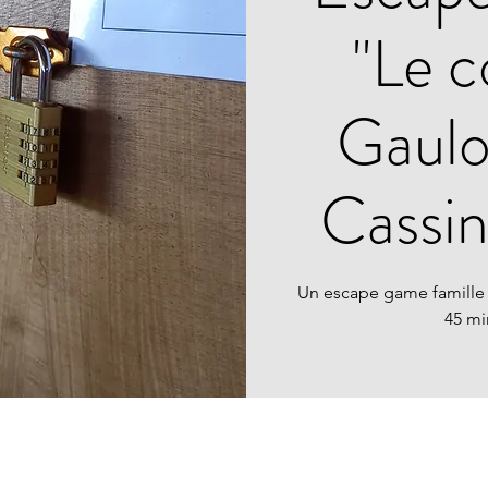
"Le c
Gauloi
Cassi
Un escape game famille
45 mi