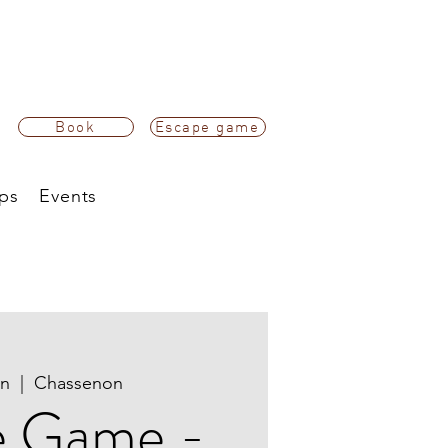
Book
Escape game
ps
Events
un
  |  
Chassenon
e Game -