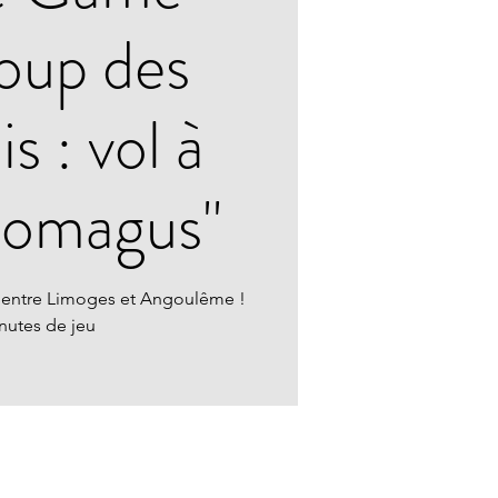
oup des
s : vol à
nomagus"
 entre Limoges et Angoulême !
nutes de jeu