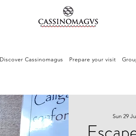
Discover Cassinomagus
Prepare your visit
Grou
Sun 29 J
Escap