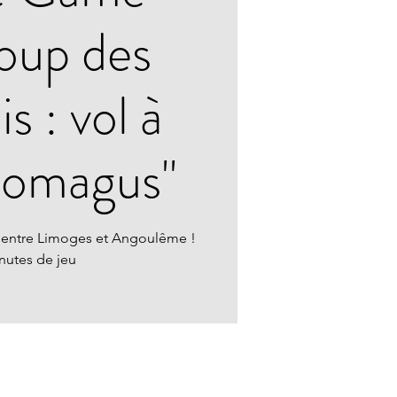
oup des
s : vol à
nomagus"
 entre Limoges et Angoulême !
nutes de jeu