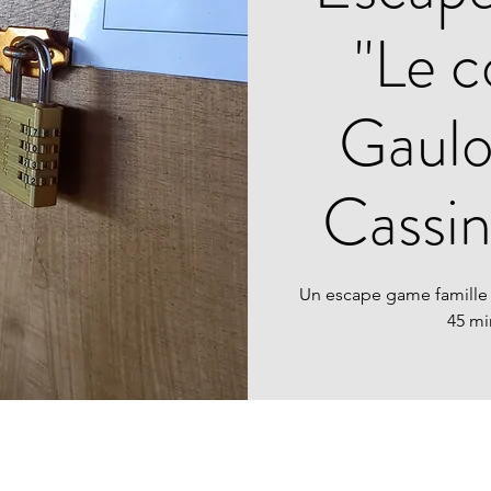
"Le c
Gauloi
Cassi
Un escape game famille
45 mi