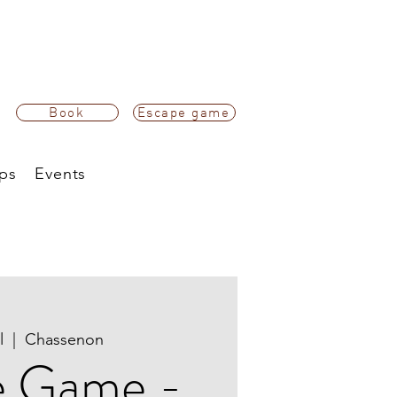
Book
Escape game
ps
Events
l
  |  
Chassenon
e Game -