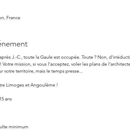
n, France
vénement
près J.-C., toute la Gaule est occupée. Toute ? Non, d'irréduct
! Votre mission, si vous l'acceptez, voler les plans de l'architec
 votre territoire, mais le temps presse...
tre Limoges et Angoulême !
15 ans
adulte minimum 