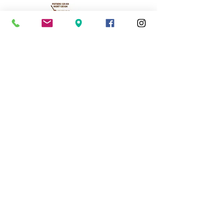
Cassinomagus
Longeas 16150 CHASSENON, France
05 45 89 32 21
contact@cassinomagus.fr
Press