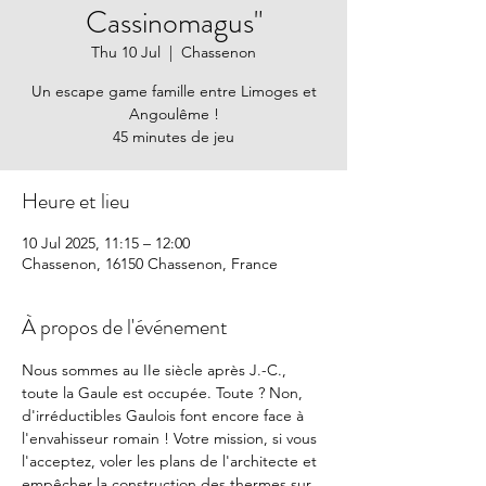
Cassinomagus"
Thu 10 Jul
  |  
Chassenon
Un escape game famille entre Limoges et
Angoulême !
45 minutes de jeu
Heure et lieu
10 Jul 2025, 11:15 – 12:00
Chassenon, 16150 Chassenon, France
À propos de l'événement
Nous sommes au IIe siècle après J.-C., 
toute la Gaule est occupée. Toute ? Non, 
d'irréductibles Gaulois font encore face à 
l'envahisseur romain ! Votre mission, si vous 
l'acceptez, voler les plans de l'architecte et 
empêcher la construction des thermes sur 