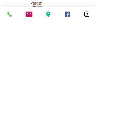
Cassinomagus
Longeas 16150 CHASSENON, France
05 45 89 32 21
contact@cassinomagus.fr
Press