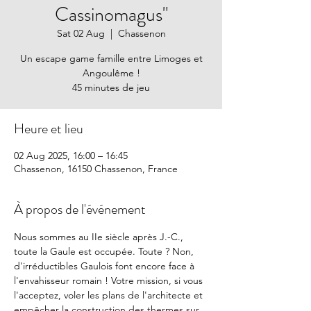
Cassinomagus"
Sat 02 Aug
  |  
Chassenon
Un escape game famille entre Limoges et
Angoulême !
45 minutes de jeu
Heure et lieu
02 Aug 2025, 16:00 – 16:45
Chassenon, 16150 Chassenon, France
À propos de l'événement
Nous sommes au IIe siècle après J.-C., 
toute la Gaule est occupée. Toute ? Non, 
d'irréductibles Gaulois font encore face à 
l'envahisseur romain ! Votre mission, si vous 
l'acceptez, voler les plans de l'architecte et 
empêcher la construction des thermes sur 