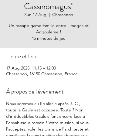
Cassinomagus"
Sun 17 Aug
  |  
Chassenon
Un escape game famille entre Limoges et
Angoulême !
45 minutes de jeu
Heure et lieu
17 Aug 2025, 11:15 – 12:00
Chassenon, 16150 Chassenon, France
À propos de l'événement
Nous sommes au IIe siècle après J.-C., 
toute la Gaule est occupée. Toute ? Non, 
d'irréductibles Gaulois font encore face à 
l'envahisseur romain ! Votre mission, si vous 
l'acceptez, voler les plans de l'architecte et 
empêcher la construction des thermes sur 