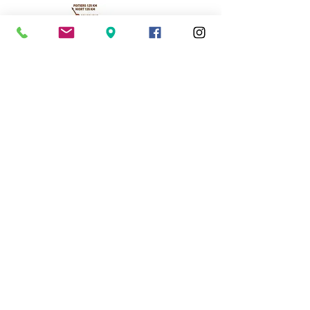
Cassinomagus
Longeas 16150 CHASSENON, France
05 45 89 32 21
contact@cassinomagus.fr
Press