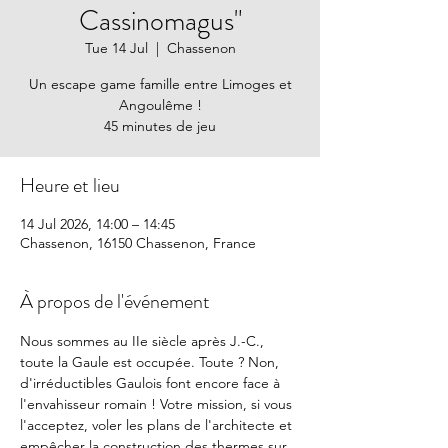
Cassinomagus"
Tue 14 Jul
  |  
Chassenon
Un escape game famille entre Limoges et
Angoulême !
45 minutes de jeu
Heure et lieu
14 Jul 2026, 14:00 – 14:45
Chassenon, 16150 Chassenon, France
À propos de l'événement
Nous sommes au IIe siècle après J.-C., 
toute la Gaule est occupée. Toute ? Non, 
d'irréductibles Gaulois font encore face à 
l'envahisseur romain ! Votre mission, si vous 
l'acceptez, voler les plans de l'architecte et 
empêcher la construction des thermes sur 