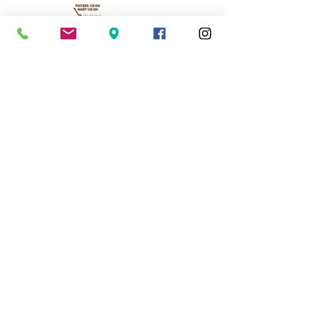
Cassinomagus
Longeas 16150 CHASSENON, France
05 45 89 32 21
contact@cassinomagus.fr
Press