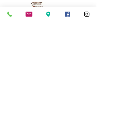
Cassinomagus
Longeas 16150 CHASSENON, France
05 45 89 32 21
contact@cassinomagus.fr
Press