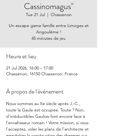
Cassinomagus"
Tue 21 Jul
  |  
Chassenon
Un escape game famille entre Limoges et
Angoulême !
45 minutes de jeu
Heure et lieu
21 Jul 2026, 16:00 – 17:00
Chassenon, 16150 Chassenon, France
À propos de l'événement
Nous sommes au IIe siècle après J.-C., 
toute la Gaule est occupée. Toute ? Non, 
d'irréductibles Gaulois font encore face à 
l'envahisseur romain ! Votre mission, si vous 
l'acceptez, voler les plans de l'architecte et 
empêcher la construction des thermes sur 