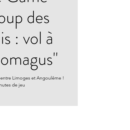
oup des
s : vol à
nomagus"
 entre Limoges et Angoulême !
nutes de jeu