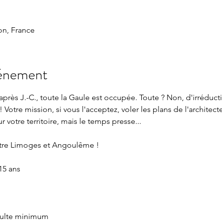
n, France
vénement
près J.-C., toute la Gaule est occupée. Toute ? Non, d'irréduct
! Votre mission, si vous l'acceptez, voler les plans de l'architec
 votre territoire, mais le temps presse...
tre Limoges et Angoulême !
15 ans
adulte minimum 