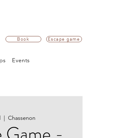
Book
Escape game
ps
Events
l
  |  
Chassenon
e Game -