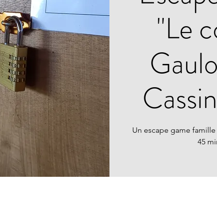
"Le c
Gauloi
Cassi
Un escape game famille
45 mi