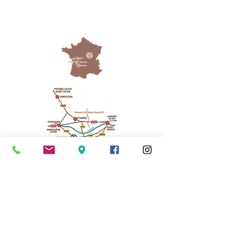
Cassinomagus
Longeas 16150 CHASSENON, France
05 45 89 32 21