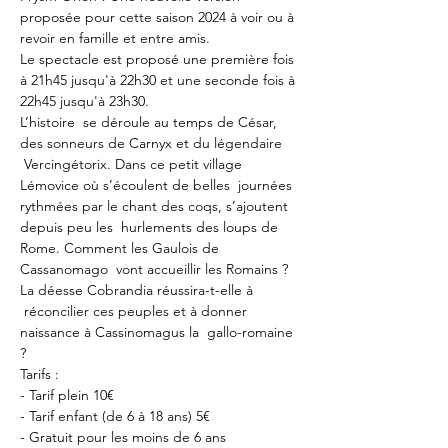
proposée pour cette saison 2024 à voir ou à 
revoir en famille et entre amis.
Le spectacle est proposé une première fois 
à 21h45 jusqu'à 22h30 et une seconde fois à 
22h45 jusqu'à 23h30.
L’histoire  se déroule au temps de César, 
des sonneurs de Carnyx et du légendaire 
 Vercingétorix. Dans ce petit village 
Lémovice où s’écoulent de belles  journées 
rythmées par le chant des coqs, s’ajoutent 
depuis peu les  hurlements des loups de 
Rome. Comment les Gaulois de 
Cassanomago  vont accueillir les Romains ? 
La déesse Cobrandia réussira-t-elle à 
 réconcilier ces peuples et à donner 
naissance à Cassinomagus la  gallo-romaine 
?
Tarifs :
- Tarif plein 10€
- Tarif enfant (de 6 à 18 ans) 5€
- Gratuit pour les moins de 6 ans