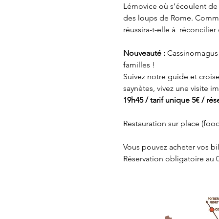
Lémovice où s’écoulent de b
des loups de Rome. Commen
réussira-t-elle à  réconcili
Nouveauté : 
Cassinomagus e
familles ! 
Suivez notre guide et crois
saynètes, vivez une visite 
19h45 / tarif unique 5€ / rés
Restauration sur place (food
Vous pouvez acheter vos bil
Réservation obligatoire au 0