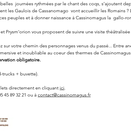
elles  journées rythmées par le chant des coqs, s’ajoutent dep
t les Gaulois de Cassanomago  vont accueillir les Romains ? 
er ces peuples et à donner naissance à Cassinomagus la  gallo-ro
t Prysm'orion vous proposent de suivre une visite théâtralisée
ez sur votre chemin des personnages venus du passé... Entre an
immersive et inoubliable au coeur des thermes de Cassinomagus 
ervation obligatoire.
-trucks + buvette). 
lets directement en cliquant 
ici
. 
5 45 89 32 21 ou à 
contact@cassinomagus.fr