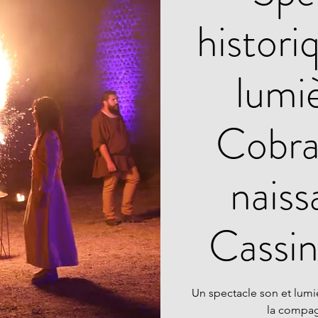
histori
lumi
Cobran
naiss
Cassi
Un spectacle son et lumi
la compag