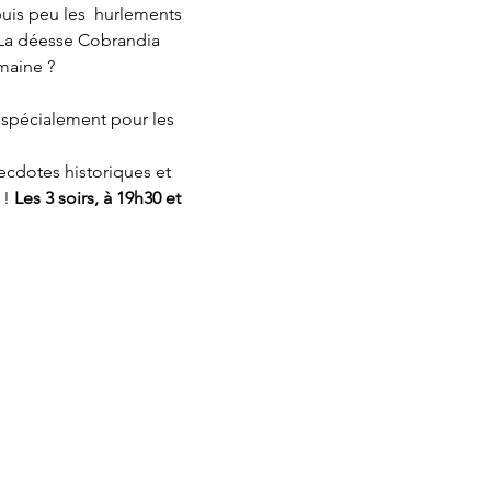
uis peu les  hurlements 
La déesse Cobrandia 
maine ? 
 spécialement pour les 
ecdotes historiques et 
! 
Les 3 soirs, à 19h30 et 