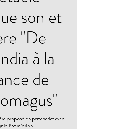
que son et
ère "De
dia à la
ance de
nomagus"
ère proposé en partenariat avec
nie Prysm'orion.