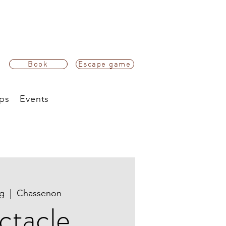
Book
Escape game
ps
Events
ug
  |  
Chassenon
ctacle