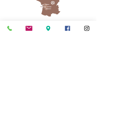
Cassinomagus
Longeas 16150 CHASSENON, France
05 45 89 32 21
contact@cassinomagus.fr