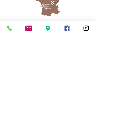
Cassinomagus
Longeas 16150 CHASSENON, France
05 45 89 32 21
contact@cassinomagus.fr