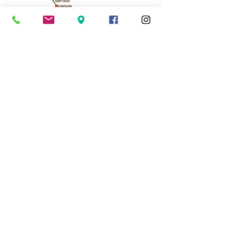
Cassinomagus
Longeas 16150 CHASSENON, France
05 45 89 32 21
contact@cassinomagus.fr
Press