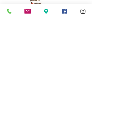
Cassinomagus
Longeas 16150 CHASSENON, France
05 45 89 32 21
contact@cassinomagus.fr
Press