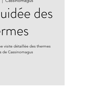
  |  
Cassinomagus
guidée des
ermes
e visite détaillée des thermes
ns de Cassinomagus