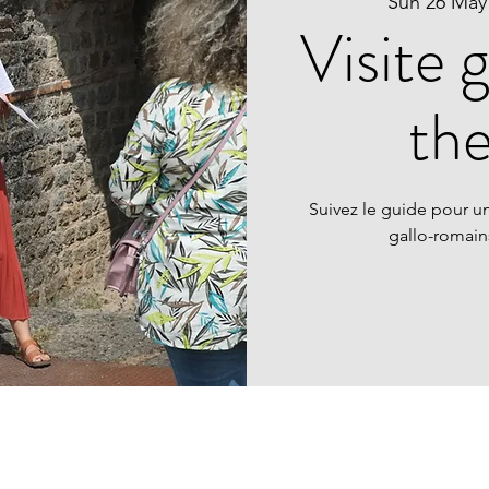
Sun 26 May
Visite 
th
Suivez le guide pour un
gallo-romai