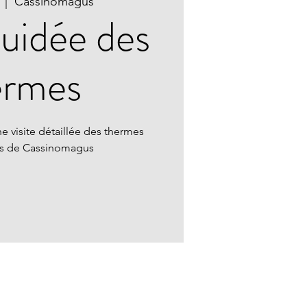
  |  
Cassinomagus
guidée des
ermes
e visite détaillée des thermes
ns de Cassinomagus