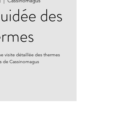
g
  |  
Cassinomagus
guidée des
ermes
e visite détaillée des thermes
ns de Cassinomagus