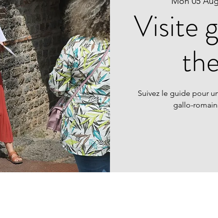
Mon 05 Au
Visite 
th
Suivez le guide pour un
gallo-romai