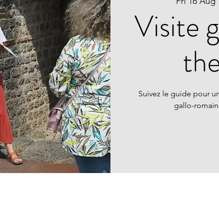
Fri 16 Aug
 
Visite 
th
Suivez le guide pour un
gallo-romai