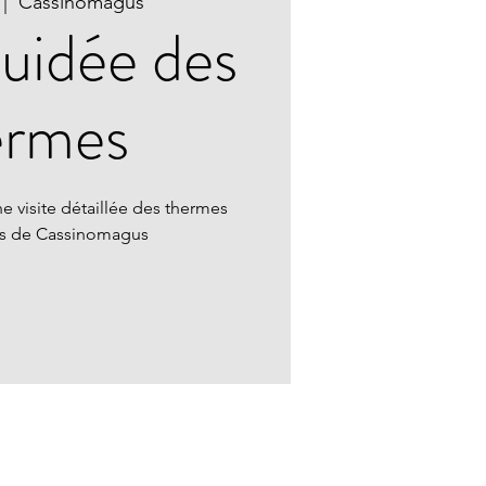
 |  
Cassinomagus
guidée des
ermes
e visite détaillée des thermes
ns de Cassinomagus