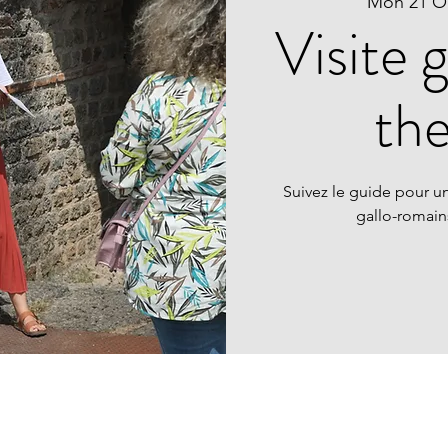
Mon 21 O
Visite 
th
Suivez le guide pour un
gallo-romai