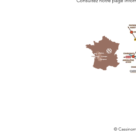
Consultez notre page
 info
© Cassino