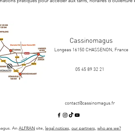
rmations pratiques
 pour accéder aux tarifs, horaires d'ouverture 
Cassinomagus
Longeas 16150 CHASSENON, France
05 45 89 32 21
contact@cassinomagus.fr
magus. An
ALFRAN
site,
legal notices,
our partners,
who are we?