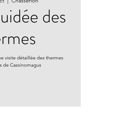
ct
  |  
Chassenon
guidée des
ermes
e visite détaillée des thermes
ns de Cassinomagus