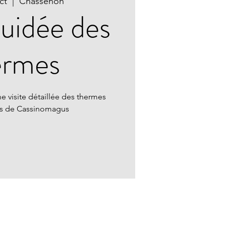
ct
  |  
Chassenon
guidée des
ermes
e visite détaillée des thermes
ns de Cassinomagus