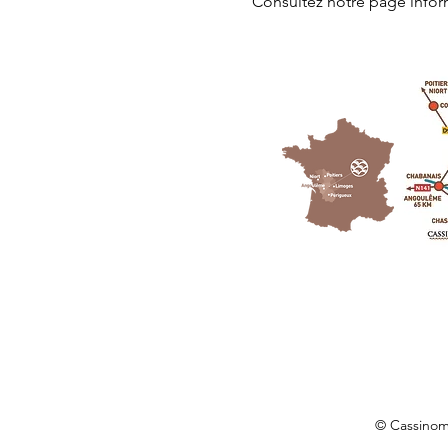
Consultez notre page
 info
© Cassino