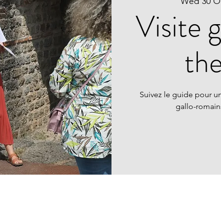
Wed 30 O
Visite 
th
Suivez le guide pour un
gallo-romai