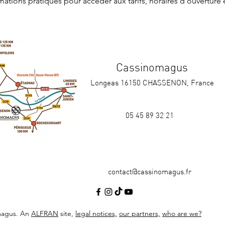
rmations pratiques
 pour accéder aux tarifs, horaires d'ouverture 
Cassinomagus
Longeas 16150 CHASSENON, France
05 45 89 32 21
contact@cassinomagus.fr
magus. An
ALFRAN
site,
legal notices,
our partners,
who are we?