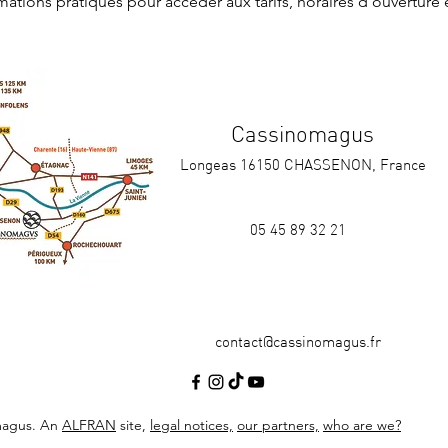
rmations pratiques
 pour accéder aux tarifs, horaires d'ouverture 
Cassinomagus
Longeas 16150 CHASSENON, France
05 45 89 32 21
contact@cassinomagus.fr
magus. An
ALFRAN
site,
legal notices,
our partners,
who are we?