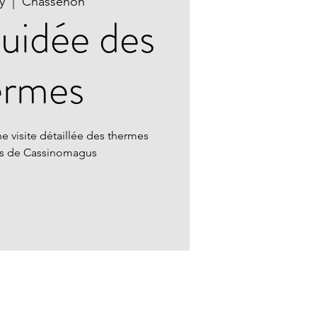
y
  |  
Chassenon
guidée des
ermes
e visite détaillée des thermes
ns de Cassinomagus