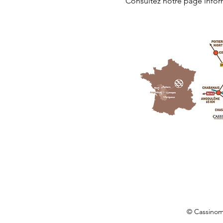
Consultez notre page
 info
© Cassino