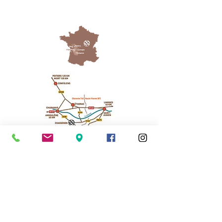
Cassinomagus
Longeas 16150 CHASSENON, France
05 45 89 32 21
contact@cassinomagus.fr