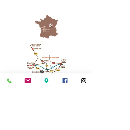
Cassinomagus
Longeas 16150 CHASSENON, France
05 45 89 32 21
contact@cassinomagus.fr