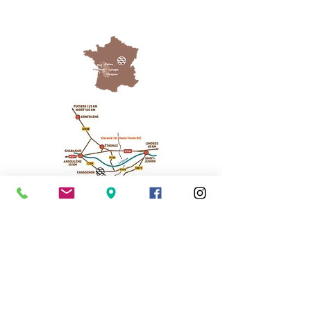
Cassinomagus
Longeas 16150 CHASSENON, France
05 45 89 32 21
contact@cassinomagus.fr