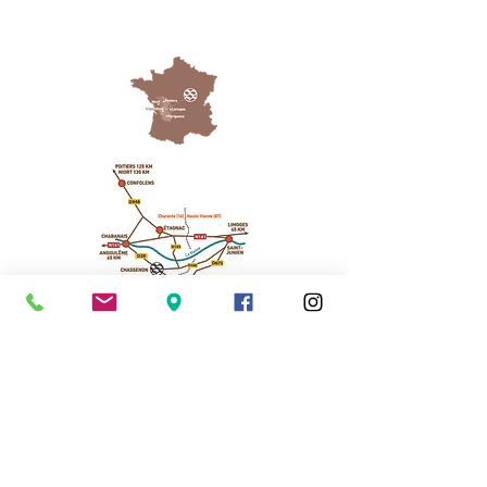
Cassinomagus
Longeas 16150 CHASSENON, France
05 45 89 32 21
contact@cassinomagus.fr