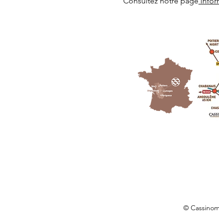
Consultez notre page
 info
© Cassino