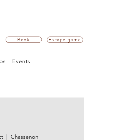
Book
Escape game
ps
Events
ct
  |  
Chassenon