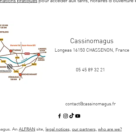
rmations pratiques
 pour accéder aux tarifs, horaires d'ouverture 
Cassinomagus
Longeas 16150 CHASSENON, France
05 45 89 32 21
contact@cassinomagus.fr
magus. An
ALFRAN
site,
legal notices,
our partners,
who are we?