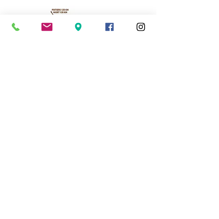
Cassinomagus
Longeas 16150 CHASSENON, France
05 45 89 32 21
contact@cassinomagus.fr
Press