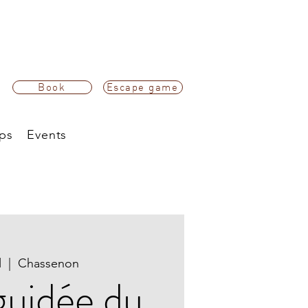
Book
Escape game
ps
Events
l
  |  
Chassenon
guidée du