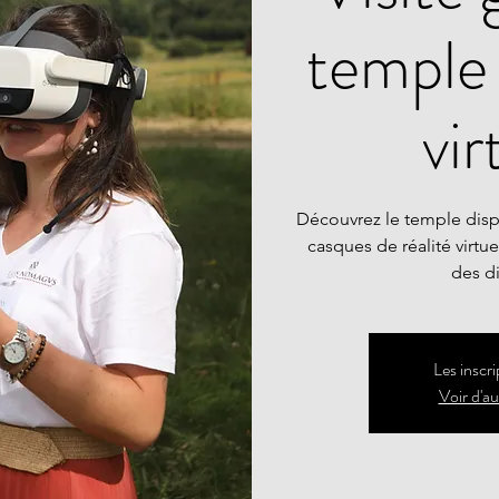
temple 
vir
Découvrez le temple dis
casques de réalité virtu
des di
Les inscri
Voir d'a