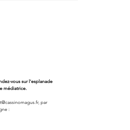
endez-vous sur l'esplanade 
e médiatrice. 
t@cassinomagus.fr
, par 
gne : 