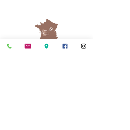
Cassinomagus
Longeas 16150 CHASSENON, France
05 45 89 32 21
contact@cassinomagus.fr