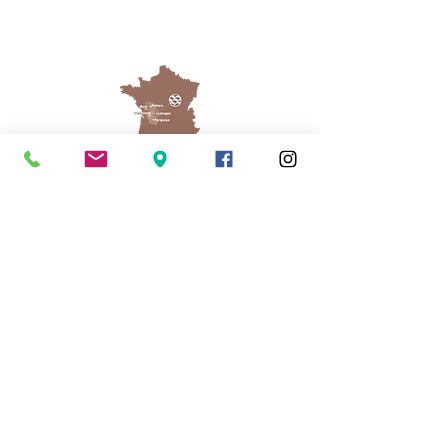
Cassinomagus
Longeas 16150 CHASSENON, France
05 45 89 32 21
contact@cassinomagus.fr