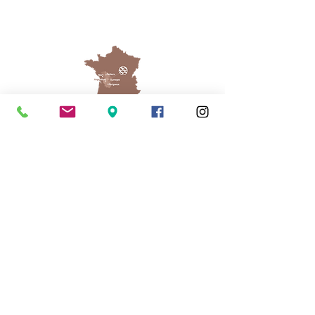
Cassinomagus
Longeas 16150 CHASSENON, France
05 45 89 32 21
contact@cassinomagus.fr