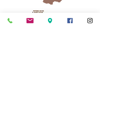
Cassinomagus
Longeas 16150 CHASSENON, France
05 45 89 32 21
contact@cassinomagus.fr
Press