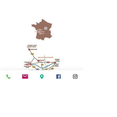
Cassinomagus
Longeas 16150 CHASSENON, France
05 45 89 32 21