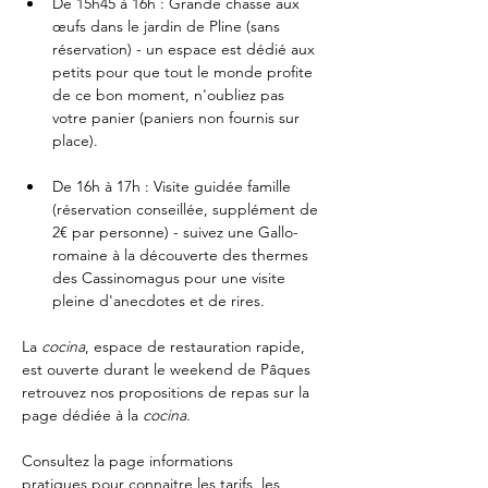
De 15h45 à 16h : Grande chasse aux 
œufs dans le jardin de Pline (sans 
réservation) - un espace est dédié aux 
petits pour que tout le monde profite 
de ce bon moment, n'oubliez pas 
votre panier (paniers non fournis sur 
place).
De 16h à 17h : Visite guidée famille 
(réservation conseillée, supplément de 
2€ par personne) - suivez une Gallo-
romaine à la découverte des thermes 
des Cassinomagus pour une visite 
pleine d'anecdotes et de rires.
La 
cocina
, espace de restauration rapide, 
est ouverte durant le weekend de Pâques 
retrouvez nos propositions de repas sur la 
page dédiée à 
la 
cocina
. 
Consultez la page 
informations 
pratiques
 pour connaitre les tarifs, les 