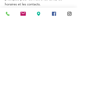
horaires et les contacts.
Cassinomagus
Longeas 16150 CHASSENON, France
05 45 89 32 21