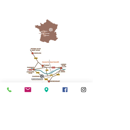
Cassinomagus
11, route de Longeas
16150 CHASSENON, France
05 45 89 32 21